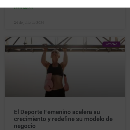
LEER MÁS »
24 de julio de 2026
NOTICIAS
El Deporte Femenino acelera su
crecimiento y redefine su modelo de
negocio