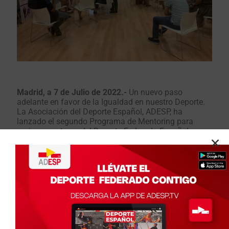
Madrid, a 7 de Julio de 2022.-
Un nuevo paso
adelante en favor de la Igualdad en nuestro Deporte.
La Asociación del Deporte Español, ADESP, ha
lanzado el segundo Programa de Mentoring para
mujeres gestoras del Deporte Federado Español.
Los objetivos principales del Programa son fomentar
la presencia de mujeres en puestos directivos y de
toma de decisión, y favorecer la creación de sólidas
redes de cooperación entre gestores sénior y las
aspirantes, la transferencia de conocimiento entre
ellos y convertir esta práctica en algo habitual.