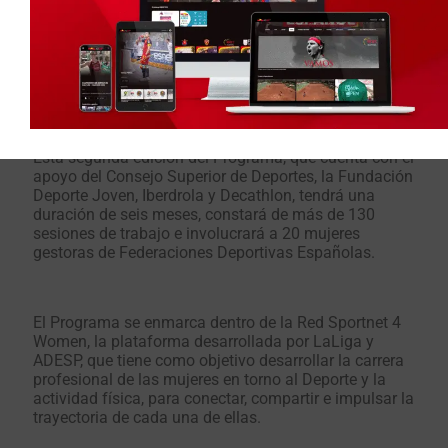
Mercedes Coghen, coordinadora del Programa de
Mentoring en ADESP, ha explicado que “queremos
seguir creciendo para que la industria del Deporte y
las entidades gestoras del mismo puedan
beneficiarse de la incorporación del talento femenino,
ayudando a cubrir esa carencia histórica que existe
entorno al liderazgo femenino en nuestro sector.”
Esta segunda edición del Programa, que cuenta con el
apoyo del Consejo Superior de Deportes, la Fundación
Deporte Joven, Iberdrola y Decathlon, tendrá una
duración de seis meses, constará de más de 130
sesiones de trabajo e involucrará a 20 mujeres
gestoras de Federaciones Deportivas Españolas.
El Programa se enmarca dentro de la Red Sportnet 4
Women, la plataforma desarrollada por LaLiga y
ADESP, que tiene como objetivo desarrollar la carrera
profesional de las mujeres en torno al Deporte y la
actividad física, para conectar, compartir e impulsar la
trayectoria de cada una de ellas.