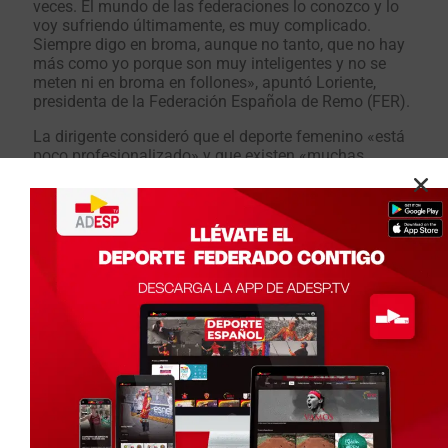
veces. El mundo de las federaciones lo conozco y lo
voy sufriendo últimamente, es muy complicado.
Siempre digo en broma, aunque no tanto, que no hay
más como yo porque son muy inteligentes y no se
meten ni en broma en follones», apuntó Loriente,
presidenta de la Federación Española de Remo (FER).
La dirigente consideró que el deporte femenino «está
poco profesionalizado» y que existen «muchas
trabas». «No te escuchan igual. Cuando yo empecé
como árbitra en mi deporte no sabían dónde
colocarme», indicó.
Loriente fue hace unas semanas víctima de una
moción de censura que logró salvar. «Es algo que te
puede pasar porque en las federaciones hay muchas
tensiones de poder, no es tan bonito como puede
parecer desde fuera. En mi caso no se pensaban que
les iba a ganar y una vez que demuestras que vales
hay gente que se relaja, pero a lo mejor tienes que
demostrarlo más y puede ser que se me cuestionasen
más cosas que si se hubiese presentado un hombre»,
resaltó.