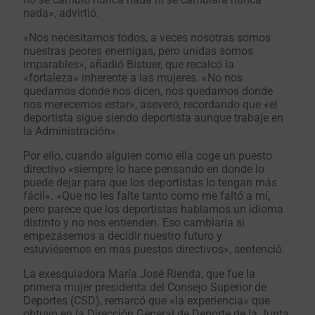
nada», advirtió.
«Nos necesitamos todos, a veces nosotras somos
nuestras peores enemigas, pero unidas somos
imparables», añadió Bistuer, que recalcó la
«fortaleza» inherente a las mujeres. «No nos
quedamos donde nos dicen, nos quedamos donde
nos merecemos estar», aseveró, recordando que «el
deportista sigue siendo deportista aunque trabaje en
la Administración».
Por ello, cuando alguien como ella coge un puesto
directivo «siempre lo hace pensando en donde lo
puede dejar para que los deportistas lo tengan más
fácil». «Que no les falte tanto como me faltó a mí,
pero parece que los deportistas hablamos un idioma
distinto y no nos entienden. Eso cambiaría si
empezásemos a decidir nuestro futuro y
estuviésemos en mas puestos directivos», sentenció.
La exesquiadora María José Rienda, que fue la
primera mujer presidenta del Consejo Superior de
Deportes (CSD), remarcó que «la experiencia» que
obtuvo en la Dirección General de Deporte de la Junta