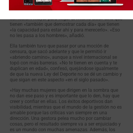
Por su parte, Isabel García, que está al frente de la
Federación Española de Salvamento y Socorrismo,
tiene claro que las mujeres deben no sólo «tener un
curriculum mayor para llegar al mismo sitio» sino que
tienen «también que demostrar cada día» que tienen
«la capacidad para estar ahí y para merecerlo». «Eso
no les pasa a los hombres», añadió.
Ella también tuvo que pasar por una moción de
censura, que sacó adelante y que le permitió ir
«abriendo camino», aunque a nivel internacional se
topó con más barreras. «No te tienen en cuenta y te
duplican en edad», confesó, quejándose igualmente
de que la nueva Ley del Deporte no se dé un cambio y
que sigan en este aspecto «en el siglo pasado».
«Hay muchas mujeres que dirigen en la sombra que
no dan ese paso y es importante que lo den, hay que
creer y confiar en ellas. Los éxitos deportivos dan
visibilidad, mientras que el mundo de la gestión no es
amable porque las críticas van siempre en una
dirección. Una gestora pelea mucho por cambiar
cosas, pero el resultado siempre va a ser enjuiciado y
es un mundo con muchas amenazas. Además, los