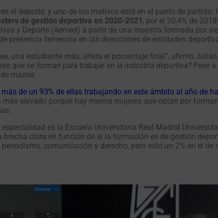
n el deporte, y uno de los motivos está en el punto de partida:
sters de gestión deportiva en 2020-2021
, por el 20,4% de 201
tivas y Deporte (Aemed) a partir de una muestra formada por sie
 de presencia femenina en las direcciones de entidades deportiv
 una estudiante más, altera el porcentaje final”, afirmó Julián
es que se forman para trabajar en la industria deportiva?
Pese a
 de máster.
n
más de un 93% de ellas trabajando en este ámbito al año de hab
ea más elevado porque hay menos mujeres que optan por formars
sas.
 especialidad es la Escuela Universitaria Real Madrid Universi
a brecha clara en función de si la formación es de gestión depor
 periodismo, comunicación y derecho, pero sólo un 2% en el de d