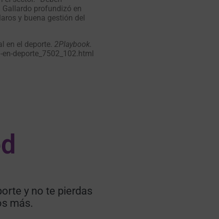
. Gallardo profundizó en
claros y buena gestión del
al en el deporte.
2Playbook.
l-en-deporte_7502_102.html
d​
orte y no te pierdas
os más.