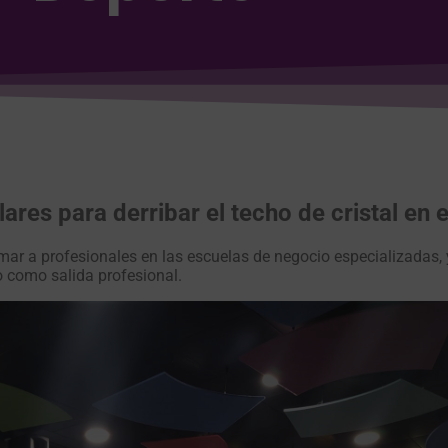
ares para derribar el techo de cristal en 
rmar a profesionales en las escuelas de negocio especializadas,
o como salida profesional.