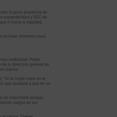
ión; la poca presencia de
de sostenibilidad y RSC de
ue ir hacia la equidad,
 “es un buen momento para
más visibilidad. Pedro
 de la dirección general de
ntó García.
 “Si la mujer crece en el
s lo que ayudará a que en un
ón es importante porque
asumen cargos en las
n el sector. “Deben