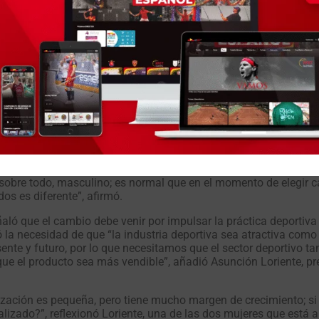
a industria aún no es atractiva o acogedora para la mujer. “
Hay 
isualizar su futuro en este sector
”, apuntó. Dorda admitió q
o aseguró que el porcentaje de participación femenina es mayor
n sido, jugadoras; el resto no lo solicitan”, apuntó.
tamente. “Las empresas cada vez nos piden que entren mujeres a
en la industria”, afirmó Sáenz. “
Que haya más gestoras impuls
 a que más mujeres lleguen y se preparen”, pronosticó, al recalcar
versidad Loyola, al recalcar la necesidad de un cambio sociológ
s, sobre todo, masculino; es normal que en el momento de elegir 
s es diferente”, afirmó.
aló que el cambio debe venir por impulsar la práctica deportiva 
 la necesidad de que “la industria deportiva sea atractiva como 
nte y futuro, por lo que necesitamos que el sector deportivo ta
ue el producto sea más vendible”, añadió Asunción Loriente, pr
alización es pequeña, pero tiene mucho margen de crecimiento; 
lizado?”, reflexionó Loriente, una de las dos mujeres que está a