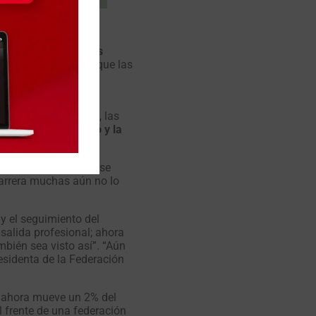
que fomentar líderes
ue es poco habitual que las
 en los másters de
 realizar prácticas, las
aría el seguimiento y la
 la importancia
ico que debe impulsarse
carrera muchas aún no lo
y el seguimiento del
salida profesional; ahora
mbién sea visto así”. “Aún
esidenta de la Federación
si ahora mueve un 2% del
l frente de una federación