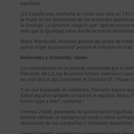
española.
¿Es España una anomalía al contar con sólo un 14% de
la mujer en las direcciones de las entidades deportiv
la Euroliga. La directiva aseguró que “aplicar cuotas
más que la igualdad; estar donde se toman decisione
María Wandosell, directora general del grupo de med
que la mujer se posicione” porque el contexto es más
Referentes y formación, claves
Los participantes en la jornada organizada por la Aem
Pemartín, de LaLiga Business School, mencionó casos c
un club de LaLiga Santander, el Granada CF. “Hacen fa
Y, en esa búsqueda de referentes, Pemartín espera que 
fútbol español también lo hará en el español; Alexia P
futuro vaya a más”, comentó.
Theresa Zabell, presidenta de la Asociación Española
permite obtener un
background
sólido y tener confia
direcciones de las compañías y entidades deportivas”
Leonor Gallardo, catedrática y vicerrectora de la Univ