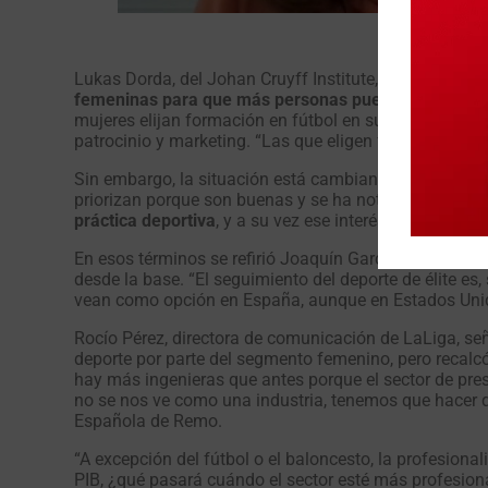
Lukas Dorda, del Johan Cruyff Institute, admitió que l
femeninas para que más personas puedan empezar a v
mujeres elijan formación en fútbol en su escuela, per
patrocinio y marketing. “Las que eligen fútbol son, o ha
Sin embargo, la situación está cambiando, aunque len
priorizan porque son buenas y se ha notado un cambio 
práctica deportiva
, y a su vez ese interés contribuirá
En esos términos se refirió Joaquín García, de la Uni
desde la base. “El seguimiento del deporte de élite e
vean como opción en España, aunque en Estados Unido
Rocío Pérez, directora de comunicación de LaLiga, señ
deporte por parte del segmento femenino, pero recalcó
hay más ingenieras que antes porque el sector de prese
no se nos ve como una industria, tenemos que hacer q
Española de Remo.
“A excepción del fútbol o el baloncesto, la profesion
PIB, ¿qué pasará cuándo el sector esté más profesiona