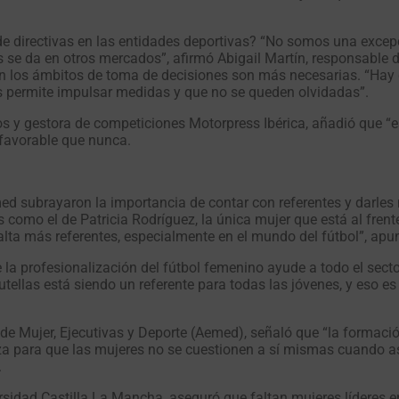
 directivas en las entidades deportivas? “No somos una excepc
as se da en otros mercados”, afirmó Abigail Martín, responsable 
 en los ámbitos de toma de decisiones son más necesarias. “Hay q
s permite impulsar medidas y que no se queden olvidadas”.
ios y gestora de competiciones Motorpress Ibérica, añadió que
 favorable que nunca.
ed subrayaron la importancia de contar con referentes y darles 
omo el de Patricia Rodríguez, la única mujer que está al frente
lta más referentes, especialmente en el mundo del fútbol”, apu
la profesionalización del fútbol femenino ayude a todo el sector.
utellas está siendo un referente para todas las jóvenes, y eso e
 de Mujer, Ejecutivas y Deporte (Aemed), señaló que “la formaci
nza para que las mujeres no se cuestionen a sí mismas cuando 
.
ersidad Castilla La Mancha, aseguró que faltan mujeres líderes e