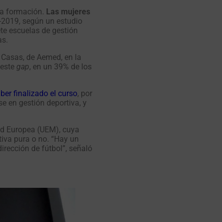
 la formación.
Las mujeres
8-2019, según un estudio
te escuelas de gestión
as.
 Casas, de Aemed, en la
 este
gap
, en un 39% de los
er finalizado el curso
, por
e en gestión deportiva, y
dad Europea (UEM), cuya
tiva pura o no. “Hay un
irección de fútbol”, señaló