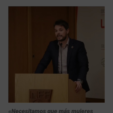
«N
ecesitamos que más mujeres