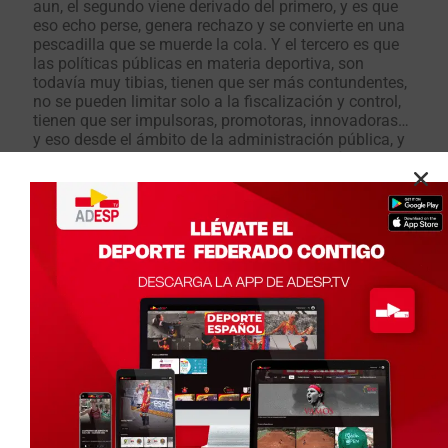
aun, el segundo viene derivado del primero, y es que
eso echo perse, genera rechazo y se convierte en una
pescadilla que se muerde la cola. Y el tercero es que
las políticas públicas en materia deportiva, son
todavía muy tibias, tienen que ser más contundentes,
no se pueden limitar solo a la fiscalización y control,
tienen que ser impulsoras, promotoras, innovadoras…
y eso desde el ámbito de la administración pública, y
hablo con conocimiento de causa, no es así,
lamentablemente no es así. Hacen falta liderazgos
solidos que sepan y que se lo crean.
¿Qué importancia tiene para usted visibilizar las
acciones de las mujeres desde las instituciones para
transformar el Deporte?
Son fundamentales. Las instituciones son el elemento
tractor. Son las que legislan, las que financian, las que
patrocinan… y eso genera un efecto de arrastre que
hace que luego el resto vaya detrás.
¿Qué mensaje daría a las mujeres que quieren
incidir en el Deporte a través de la función pública o
la política?