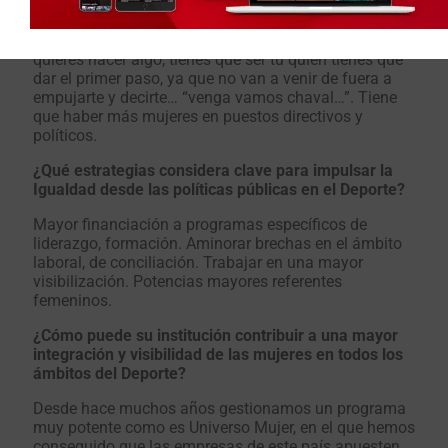
Que tiene que dar un paso al frente y tienen que
liderar propuestas, iniciativas. Siempre digo, que si
quieres hacer algo, tienes que ser tu quien tienes que
dar el primer paso, ya que no van a venir de fuera a
empujarte y decirte… “venga vamos chaval…”. Tiene
que haber más mujeres en puestos directivos y
políticos.
¿Qué estrategias considera clave para impulsar la
Igualdad desde las políticas públicas en el Deporte?
Mayor financiación a programas específicos de
liderazgo, formación. Aminorar brechas en el ámbito
laboral, de conciliación. Trabajar en una mayor
visibilización. Potencias mayores referentes
femeninos.
¿Cómo puede su institución contribuir a una mayor
integración y visibilidad de las mujeres en todos los
ámbitos del Deporte?
Desde hace muchos años gestionamos un programa
muy potente como es Universo Mujer, en el que hemos
conseguido que las empresas de este país apuesten