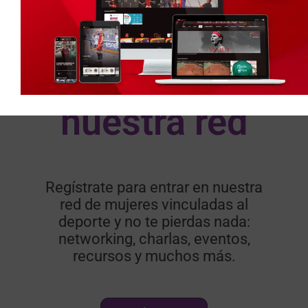
Accede a
nuestra red​
Regístrate para entrar en nuestra
red de mujeres vinculadas al
deporte y no te pierdas nada:
networking, charlas, eventos,
recursos y muchos más.