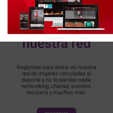
Accede a
nuestra red​
Regístrate para entrar en nuestra
red de mujeres vinculadas al
deporte y no te pierdas nada:
networking, charlas, eventos,
recursos y muchos más.