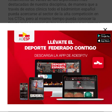
destacadas de nuestra disciplina, de manera que a
través de estos clinics todo el bádminton español
pueda acercarse al sector de la alta competición en
los CTDs, pero al mismo tiempo pueda conocer la
faceta más personal de las jugadoras y a su entorno.
En este sentido, este formato de SERIAL,
enmarcado dentro del
Programa de Mujer y
Deporte
del
Consejo Superior de Deportes
, se
componrá de 6 capítulos ubicados en 3 centros de
tecnificación de referencia para nuestro país, que se
irán publicando en las distintas plataformas de la
Federación durante las próximas semanas.