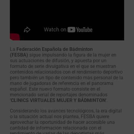
La
Federación Española de Bádminton
(FESBA)
sigue impulsando la figura de la mujer en
sus actuaciones de difusión, y apuesta por un
formato de serie divulgativa en el que se muestran
contenidos relacionados con el rendimiento deportivo
pero también un tipo de contenido más personal de la
mano de jugadoras de referencia en el panorama
español. Este nuevo formato consiste en el
mencionado serial de reportajes denominados
‘
CLINICS VIRTUALES MUJER Y BÁDMINTON
‘.
Considerando los avances tecnológicos, la era digital
o la situación actual nos plantea, FESBA quiere
aprovechar la oportunidad de hacer accesible una
cantidad de información relacionada con el
rendimiento de varias de las deportistas más