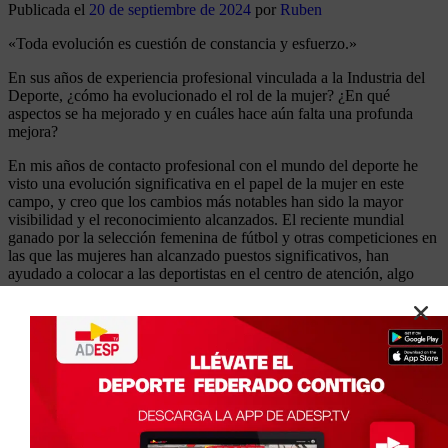
Publicada el
20 de septiembre de 2024
por
Ruben
«Toda evolución es cuestión de constancia y esfuerzo.»
En sus años de experiencia profesional vinculada a la Industria del
Deporte, ¿cómo ha evolucionado el rol de la mujer? ¿En qué
aspectos se ha mejorado y en cuáles hace aún falta una profunda
mejora?
En mis años de contacto profesional con el mundo del deporte he
visto una evolución significativa en el papel de la mujer en este
campo, y creo que los cambios más notables han sido la mayor
visibilidad y el reconocimiento alcanzados. El reciente mundial
ganado por la selección femenina de fútbol y otras competiciones en
las que las mujeres han alcanzado puestos significativos, han
ayudado a colocar a las deportistas en el centro de atención, algo
que era impensable hace algunos años.
Además, las oportunidades de participación de la mujer en todos los
niveles del deporte, desde la base hasta el alto rendimiento son
mayores, lo que implica también un mayor acceso a las becas
deportivas y un incremento en el patrocinio destinado a las
deportistas femeninas. Y desde el punto de vista del liderazgo
femenino, aunque la representación femenina en roles de alta
dirección y en comités deportivos sigue siendo baja, cada vez más