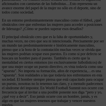
aficionados con camisetas de las futbolistas…Esto representa un
avance enorme del papel de la mujer no sólo en el deporte, sino de
todos como sociedad.
En un entorno predominantemente masculino como el fútbol, ¿qué
obstáculos cree que enfrentan las mujeres para acceder a posiciones
de liderazgo? ¿Cómo se pueden superar esos desafíos?
El principal obstáculo creo que es la falta de oportunidades y,
muchas veces, no creo que sea ni intencionada. Precisamente por ser
un mundo tan predominantemente e históricamente masculino,
pienso que a la hora de la contratación muchas veces se olvida que
las mujeres podrian ocupar esos puestos. Es como si por defecto se
buscara un hombre para el puesto. También es cierto que la
mentalidad en ciertos entornos (no exclusivamente futbolísticos) de
que una mujer ocupe un puesto directivo, es vista todavía como una
“apuesta”. No importa su formación, años de experiencia,…es una
“apuesta”. Son realidades a las que todavía nos enfrentamos en esta
sociedad. El hombre siempre piensa que está capacitado para ocupar
un puesto, nosotras no lo tenemos tan claro, y a menudo padecemos
el síndrome del impostor. En World Football Summit nos ocurre con
frecuencia que al invitar a una posible ponente nos diga “pero y yo,
¿qué voy a decir”. Eso jamás ocurre con un hombre, jamás, y es
algo en que las mujeres tenemos que trabajar y vencer nuestros
miedos.