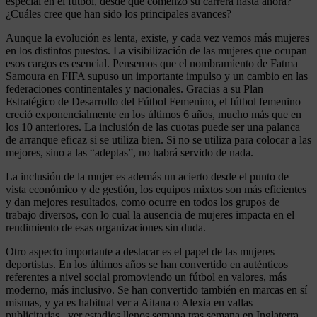
especial en el fútbol, desde que comenzó su carrera hasta ahora?
¿Cuáles cree que han sido los principales avances?
Aunque la evolución es lenta, existe, y cada vez vemos más mujeres
en los distintos puestos. La visibilización de las mujeres que ocupan
esos cargos es esencial. Pensemos que el nombramiento de Fatma
Samoura en FIFA supuso un importante impulso y un cambio en las
federaciones continentales y nacionales. Gracias a su Plan
Estratégico de Desarrollo del Fútbol Femenino, el fútbol femenino
creció exponencialmente en los últimos 6 años, mucho más que en
los 10 anteriores. La inclusión de las cuotas puede ser una palanca
de arranque eficaz si se utiliza bien. Si no se utiliza para colocar a las
mejores, sino a las “adeptas”, no habrá servido de nada.
La inclusión de la mujer es además un acierto desde el punto de
vista económico y de gestión, los equipos mixtos son más eficientes
y dan mejores resultados, como ocurre en todos los grupos de
trabajo diversos, con lo cual la ausencia de mujeres impacta en el
rendimiento de esas organizaciones sin duda.
Otro aspecto importante a destacar es el papel de las mujeres
deportistas. En los últimos años se han convertido en auténticos
referentes a nivel social promoviendo un fútbol en valores, más
moderno, más inclusivo. Se han convertido también en marcas en sí
mismas, y ya es habitual ver a Aitana o Alexia en vallas
publicitarias, ver estadios llenos semana tras semana en Inglaterra,