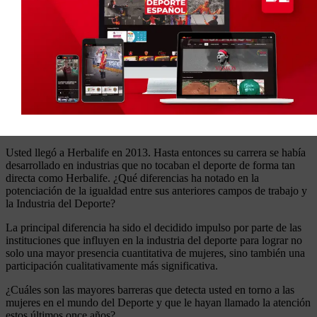
mujeres ocupan puestos directivos dentro de organizaciones
deportivas, lo cual es clave para promover la equidad en la toma de
decisiones.
Pero desgraciadamente, aún existen áreas donde necesitamos
trabajar más. La brecha salarial sigue siendo un desafío importante.
A pesar de los avances, las atletas femeninas, en muchos casos,
siguen ganando significativamente menos que sus compañeros
masculinos. También, aunque ha habido un aumento en la cobertura
mediática, los deportes femeninos todavía no reciben la misma
atención que los masculinos.
Usted llegó a Herbalife en 2013. Hasta entonces su carrera se había
desarrollado en industrias que no tocaban el deporte de forma tan
directa como Herbalife. ¿Qué diferencias ha notado en la
potenciación de la igualdad entre sus anteriores campos de trabajo y
la Industria del Deporte?
La principal diferencia ha sido el decidido impulso por parte de las
instituciones que influyen en la industria del deporte para lograr no
solo una mayor presencia cuantitativa de mujeres, sino también una
participación cualitativamente más significativa.
¿Cuáles son las mayores barreras que detecta usted en torno a las
mujeres en el mundo del Deporte y que le hayan llamado la atención
estos últimos once años?